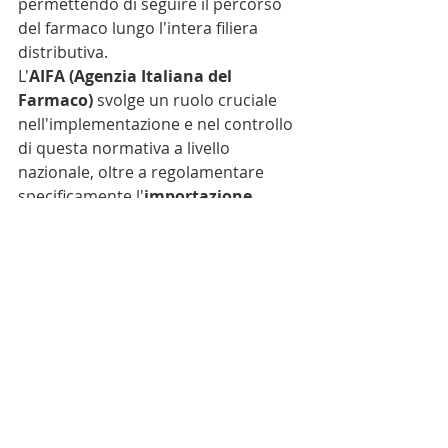
permettendo di seguire il percorso 
del farmaco lungo l'intera filiera 
distributiva.
L'
AIFA (Agenzia Italiana del 
Farmaco)
 svolge un ruolo cruciale 
nell'implementazione e nel controllo 
di questa normativa a livello 
nazionale, oltre a regolamentare 
specificamente l'
importazione 
parallela
 di farmaci già autorizzati in 
altri Paesi UE, assicurando il rispetto 
degli standard di qualità e sicurezza 
anche per i prodotti provenienti 
dall'estero.
Fonti:
Startmag
Sanità33