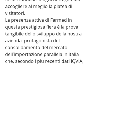
accogliere al meglio la platea di 
visitatori.
La presenza attiva di Farmed in 
questa prestigiosa fiera è la prova 
tangibile dello sviluppo della nostra 
azienda, protagonista del 
consolidamento del mercato 
dell’importazione parallela in Italia 
che, secondo i piu recenti dati IQVIA, 
rappresenta un paese in forte 
crescita (+14% rispetto all’ultimo 
anno).
Team acquisti
Farmed Srl